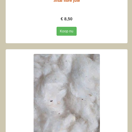
Sisal fibre jute
€ 8,50
Koop nu