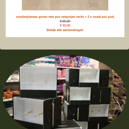
voederplateau groen met pvc eetpotjes recht + 2 x ovaal pvc potj
€ 55,00
€ 40,00
Bekijk alle aanbiedingen