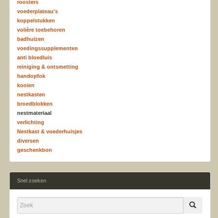
roosters
voederplateau's
koppelstukken
volière toebehoren
badhuizen
voedingssupplementen
anti bloedluis
reiniging & ontsmetting
handopfok
kooien
nestkasten
broedblokken
nestmateriaal
verlichting
Nestkast & voederhuisjes
diversen
geschenkbon
Snel zoeken