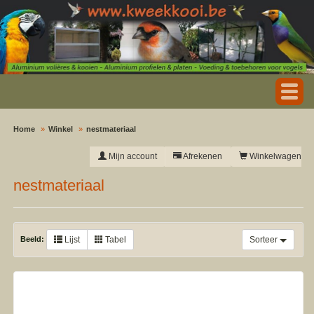
Home
Winkel
nestmateriaal
Mijn account
Afrekenen
Winkelwagen
nestmateriaal
Beeld:
Lijst
Tabel
Sorteer