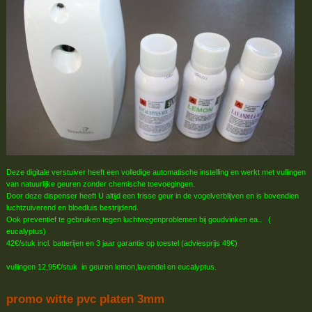
Deze digitale verstuiver heeft een volledige automatische instelling en werkt met vullingen
van natuurlijke geuren zonder chemische toevoegingen.
Door deze dispenser heeft U altijd een frisse geur in de vogelverblijven en is bovendien
luchtzuiverend en bloedluis bestrijdend.
Ook preventief te gebruiken tegen luchtwegenproblemen bij goudvinken ea.. (
eucalyptus)
42€/stuk incl. batterijen en 3 jaar garantie op toestel (adviesprijs 49€)
vullingen 12,95€/stuk in geuren lemon,lavendel en eucalyptus.
promo witte pvc platen 3mm