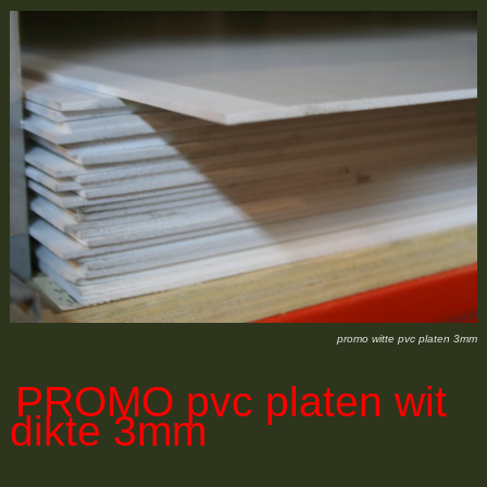
promo witte pvc platen 3mm
PROMO
pvc platen wit
dikte 3mm