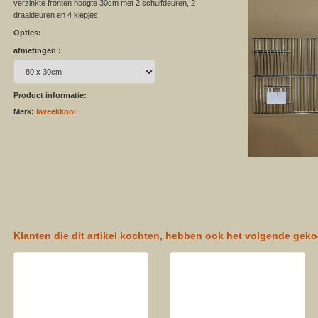
verzinkte fronten hoogte 30cm met 2 schuifdeuren, 2
draaideuren en 4 klepjes
Opties:
afmetingen :
Product informatie:
Merk:
kweekkooi
Klanten die dit artikel kochten, hebben ook het volgende geko