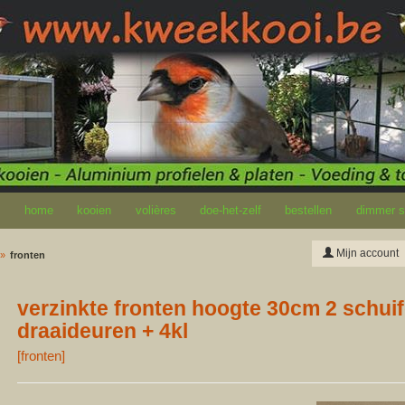
home
kooien
volières
doe-het-zelf
bestellen
dimmer so
Mijn account
fronten
verzinkte fronten hoogte 30cm 2 schui
draaideuren + 4kl
[
fronten
]