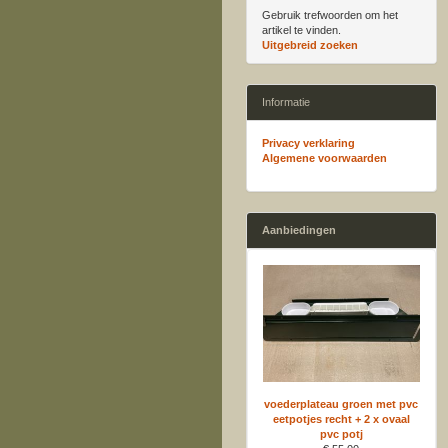
Gebruik trefwoorden om het
artikel te vinden.
Uitgebreid zoeken
Informatie
Privacy verklaring
Algemene voorwaarden
Aanbiedingen
voederplateau groen met pvc
eetpotjes recht + 2 x ovaal
pvc potj