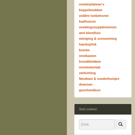
voederplateau's
koppelstukken
volière toebehoren
badhuizen
voedingssupplementen
anti bloedluis
reiniging & ontsmetting
handopfok
kooien
nestkasten
broedblokken
nestmateriaal
verlichting
Nestkast & voederhuisjes
diversen
geschenkbon
Snel zoeken