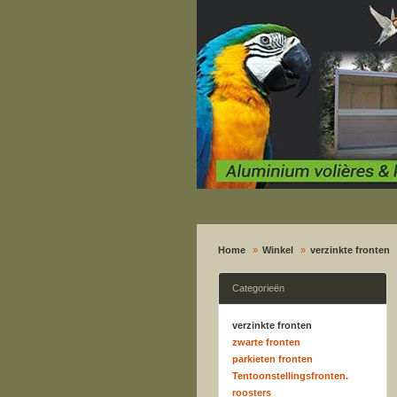
Home
Winkel
verzinkte fronten
Categorieën
verzinkte fronten
zwarte fronten
parkieten fronten
Tentoonstellingsfronten.
roosters