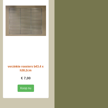
verzinkte roosters b43.4 x
h38.2cm
€ 7,00
Koop nu