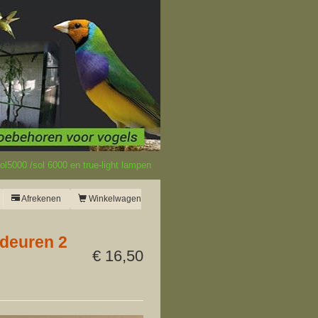
l5000 /sol 6000 en true-light lampen
Afrekenen
Winkelwagen
fdeuren 2
€ 16,50