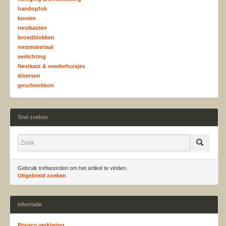
handopfok
kooien
nestkasten
broedblokken
nestmateriaal
verlichting
Nestkast & voederhuisjes
diversen
geschenkbon
Snel zoeken
Gebruik trefwoorden om het artikel te vinden.
Uitgebreid zoeken
Informatie
Privacy verklaring