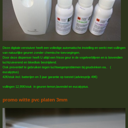
Deze digitale verstuiver heeft een volledige automatische instelling en werkt met vullingen
van natuurlijke geuren zonder chemische toevoegingen.
Door deze dispenser heeft U altijd een frisse geur in de vogelverblijven en is bovendien
luchtzuiverend en bloedluis bestrijdend.
Ook preventief te gebruiken tegen luchtwegenproblemen bij goudvinken ea.. (
eucalyptus)
42€/stuk incl. batterijen en 3 jaar garantie op toestel (adviesprijs 49€)
vullingen 12,95€/stuk in geuren lemon,lavendel en eucalyptus.
promo witte pvc platen 3mm