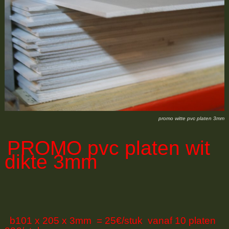
promo witte pvc platen 3mm
PROMO
pvc platen wit
dikte 3mm
b101 x 205 x 3mm = 25€/stuk vanaf 10 platen