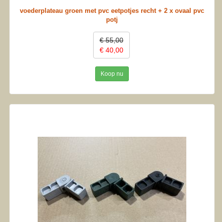
voederplateau groen met pvc eetpotjes recht + 2 x ovaal pvc
potj
€ 55,00
€ 40,00
Koop nu