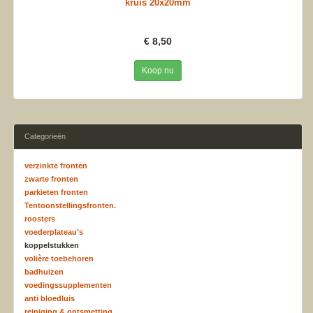
kruis 20x20mm
€ 8,50
Koop nu
Categorieën
verzinkte fronten
zwarte fronten
parkieten fronten
Tentoonstellingsfronten.
roosters
voederplateau's
koppelstukken
volière toebehoren
badhuizen
voedingssupplementen
anti bloedluis
reiniging & ontsmetting