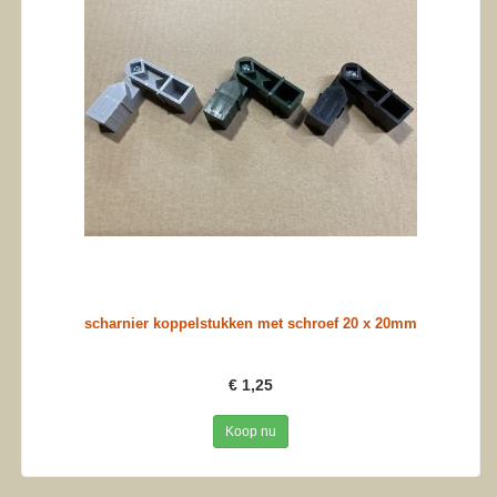
scharnier koppelstukken met schroef 20 x 20mm
€ 1,25
Koop nu