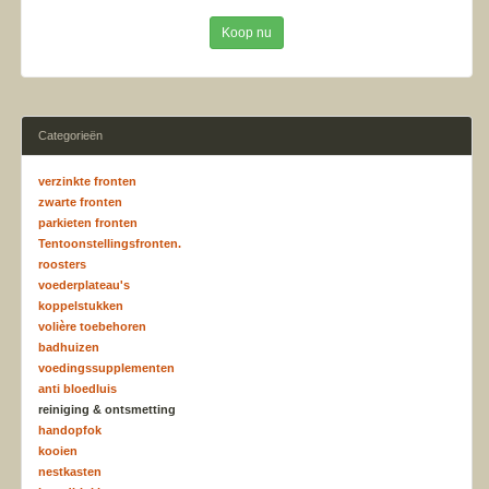
Koop nu
Categorieën
verzinkte fronten
zwarte fronten
parkieten fronten
Tentoonstellingsfronten.
roosters
voederplateau's
koppelstukken
volière toebehoren
badhuizen
voedingssupplementen
anti bloedluis
reiniging & ontsmetting
handopfok
kooien
nestkasten