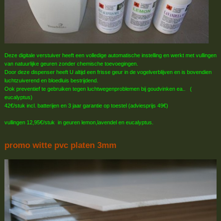
Deze digitale verstuiver heeft een volledige automatische instelling en werkt met vullingen
van natuurlijke geuren zonder chemische toevoegingen.
Door deze dispenser heeft U altijd een frisse geur in de vogelverblijven en is bovendien
luchtzuiverend en bloedluis bestrijdend.
Ook preventief te gebruiken tegen luchtwegenproblemen bij goudvinken ea.. (
eucalyptus)
42€/stuk incl. batterijen en 3 jaar garantie op toestel (adviesprijs 49€)
vullingen 12,95€/stuk in geuren lemon,lavendel en eucalyptus.
promo witte pvc platen 3mm