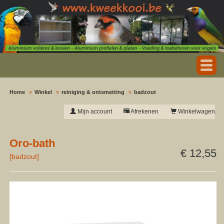
Home
Winkel
reiniging & ontsmetting
badzout
Mijn account
Afrekenen
Winkelwagen
Oro-bath
€ 12,55
[
badzout
]