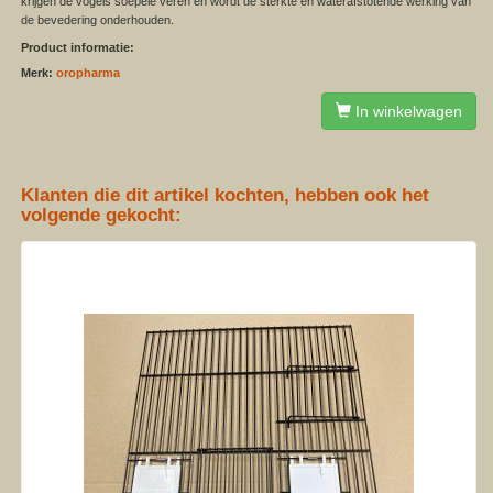
krijgen de vogels soepele veren en wordt de sterkte en waterafstotende werking van
de bevedering onderhouden.
Product informatie:
Merk:
oropharma
In winkelwagen
Klanten die dit artikel kochten, hebben ook het
volgende gekocht: