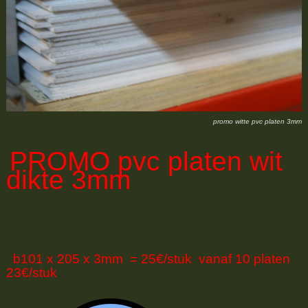
promo witte pvc platen 3mm
PROMO
pvc platen wit
dikte 3mm
b101 x 205 x 3mm = 25€/stuk vanaf 10 platen
23€/stuk