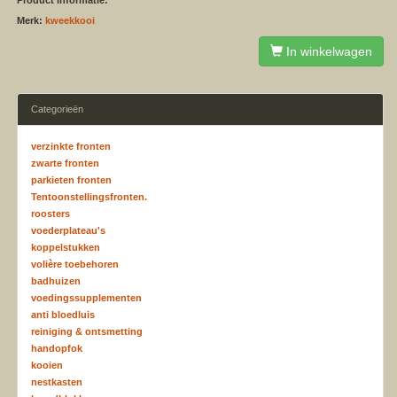
Merk:
kweekkooi
In winkelwagen
Categorieën
verzinkte fronten
zwarte fronten
parkieten fronten
Tentoonstellingsfronten.
roosters
voederplateau's
koppelstukken
volière toebehoren
badhuizen
voedingssupplementen
anti bloedluis
reiniging & ontsmetting
handopfok
kooien
nestkasten