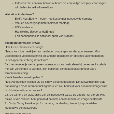
Iedereen met een tuin, balkon of boom die een veilige nestplek voor vogels
wil bieden én zelf wil meekijken.
Wat zit er in de doos?
Birdfy
Nest
Ebony (houten nestkastje met ingebouwde camera)
Voet en bevestigingsmateriaal voor montage
USB‑laadkabel
Handleiding (Nederlands/Engels)
Een zonnepaneel is optioneel apart verkrijgbaar.
Veelgestelde vragen (FAQ)
Heb ik een abonnement nodig?
Nee, u kunt live meekijken en meldingen ontvangen zonder abonnement. Voor
uitgebreidere vogelherkenning en langere opslag zijn er optionele abonnementen.
Is het apparaat volledig draadloos?
Ja. Het nestkastje werkt op een interne accu en hoeft alleen bij de eerste installatie
met wifi verbonden te worden. Een optioneel zonnepaneel zorgt voor extra
stroomvoorziening.
Kan ik beelden lokaal opslaan?
Nee. Alle beelden worden via de Birdfy-cloud opgeslagen. De aanwezige microSD-
aansluiting is voor intern fabrieksgebruik en niet bedoeld voor consumentengebruik.
Is dit huisje veilig voor vogels?
Ja. De camera en elektronica zijn zo ingebouwd dat ze de vogels niet storen. Het
huisje is van robuust hout gemaakt en biedt een beschutte en veilige nestplaats.
1x Birdfy Ebony Nestkastje, 1x camera, handleiding, bevestigingmaterialen,
ingebouwd zonnepaneeltje
Product informatie: