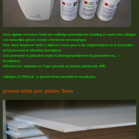
Deze digitale verstuiver heeft een volledige automatische instelling en werkt met vullingen
van natuurlijke geuren zonder chemische toevoegingen.
Door deze dispenser heeft U altijd een frisse geur in de vogelverblijven en is bovendien
luchtzuiverend en bloedluis bestrijdend.
Ook preventief te gebruiken tegen luchtwegenproblemen bij goudvinken ea.. (
eucalyptus)
42€/stuk incl. batterijen en 3 jaar garantie op toestel (adviesprijs 49€)
vullingen 12,95€/stuk in geuren lemon,lavendel en eucalyptus.
promo witte pvc platen 3mm