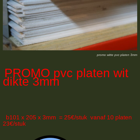
promo witte pvc platen 3mm
PROMO
pvc platen wit
dikte 3mm
b101 x 205 x 3mm = 25€/stuk vanaf 10 platen
23€/stuk