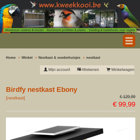
Home
Winkel
Nestkast & voederhuisjes
nestkast
Mijn account
Afrekenen
Winkelwagen
Birdfy nestkast Ebony
€ 129,99
[
nestkast
]
€ 99,99