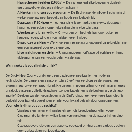
Haarscherpe beelden (1080p)
– De camera legt elke beweging duidelijk
vast, zowel overdag als in kleur-nachtzicht.
AI-herkenning van vogelsoorten
– De Birdfy-app identificeert automatisch
welke vogel uw nest bezoekt en houdt een logboek bij.
Duurzaam FSC-hout
– Het nesthuisje is gemaakt van stevig, duurzaam
hout met een ebbenhouten uitstraling die in elke tuin past.
Weerbestendig en veilig
– Ontworpen om het hele jaar door buiten te
hangen; regen, wind en kou hebben geen invloed.
Draadloze werking
– Werkt op een interne accu; optioneel uit te breiden met
een zonnepaneel voor extra energie.
Live meldingen en delen
– U ontvangt een notificatie bij activiteit en kunt
videomomenten eenvoudig delen via de app.
Wat maakt dit vogelhuisje uniek?
De Birdfy
Nest
Ebony combineert een traditioneel nestkastje met moderne
technologie. De camera en sensoren zijn zó geïntegreerd dat ze de vogels niet
storen, maar u wel een prachtig inkijkje geven. In tegenstelling tot veel nestcamera’s
draait dit systeem volledig draadloos, zonder kabels, en is de bediening via de app
intuïtief. Beelden worden opgeslagen in de Birdfy-cloud; een eventuele kaartgleuf is
bedoeld voor fabrieksdoeleinden en niet voor lokaal gebruik door consumenten.
Voor wie is dit product geschikt?
Vogelaars en natuurenthousiastelingen die broedgedrag willen volgen.
Gezinnen die kinderen willen laten kennismaken met de natuur in hun eigen
tuin.
Cadeaugevers die een verrassend, educatief en duurzaam cadeau zoeken
voor verjaardagen of feestdagen.